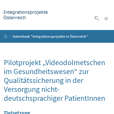
Accesskey
Accesskey
Accesskey
Accesskey
Zum Inhalt
Zum Hauptmenü
Zum Untermenü
Zur Suche
[4]
[1]
[3]
[2]
Na
Suche ei
Startseite
Datenbank "Integrationsprojekte in Österreich"
Pilotprojekt „Videodolmetschen
im Gesundheitswesen“ zur
Qualitätssicherung in der
Versorgung nicht-
deutschsprachiger PatientInnen
Zielsetzung