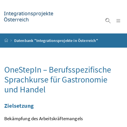
Accesskey
Accesskey
Accesskey
Accesskey
Zum Inhalt
Zum Hauptmenü
Zum Untermenü
Zur Suche
[4]
[1]
[3]
[2]
Na
Suche ei
Startseite
Datenbank "Integrationsprojekte in Österreich"
OneStepIn – Berufsspezifische
Sprachkurse für Gastronomie
und Handel
Zielsetzung
Bekämpfung des Arbeitskräftemangels