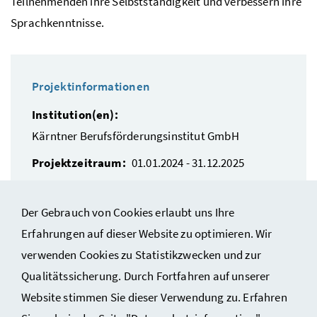
Teilnehmenden ihre Selbstständigkeit und verbessern ihre
Sprachkenntnisse.
Projektinformationen
Institution(en):
Kärntner Berufsförderungsinstitut GmbH
Projektzeitraum:
01.01.2024 - 31.12.2025
NAP.I Handlungsfeld(er):
Sprache und Bildung, Arbeit und Beruf
Der Gebrauch von Cookies erlaubt uns Ihre
Erfahrungen auf dieser Website zu optimieren. Wir
verwenden Cookies zu Statistikzwecken und zur
Qualitätssicherung. Durch Fortfahren auf unserer
Website stimmen Sie dieser Verwendung zu. Erfahren