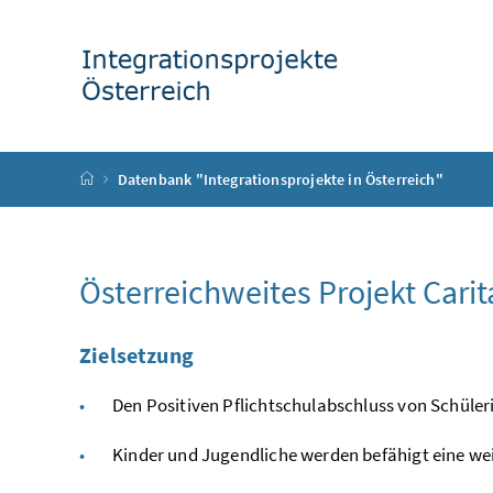
Accesskey
Accesskey
Accesskey
Accesskey
Zum Inhalt
Zum Hauptmenü
Zum Untermenü
Zur Suche
[4]
[1]
[3]
[2]
Startseite
Datenbank "Integrationsprojekte in Österreich"
Österreichweites Projekt Carit
Zielsetzung
Den Positiven Pflichtschulabschluss von Schüle
Kinder und Jugendliche werden befähigt eine we