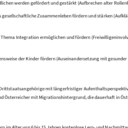
ichen werden gefördert und gestärkt (Aufbrechen alter Rollenb
 gesellschaftliche Zusammenleben fördern und stärken (Aufkl
 Thema Integration ermöglichen und fördern (Freiwilligeninvolv
ensweise der Kinder fördern (Auseinandersetzung mit gesunder
(Drittstaatsangehörige mit längerfristiger Aufenthaltsperspekti
 Österreicher mit Migrationshintergrund, die dauerhaft in Öst
ern im Alter von 6 bis 15 Jahren kostenlose Lern- und Nachmitt