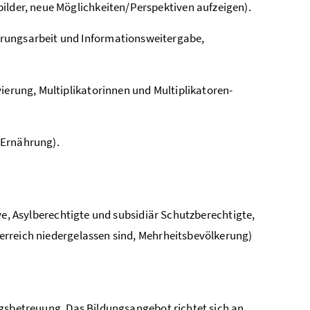
ilder, neue Möglichkeiten/Perspektiven aufzeigen).
ärungsarbeit und Informationsweitergabe,
ierung, Multiplikatorinnen und Multiplikatoren-
 Ernährung).
ve, Asylberechtigte und subsidiär Schutzberechtigte,
erreich niedergelassen sind, Mehrheitsbevölkerung)
agsbetreuung. Das Bildungsangebot richtet sich an