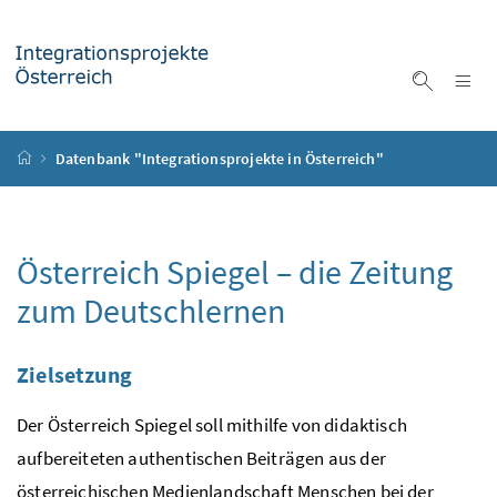
Accesskey
Accesskey
Accesskey
Accesskey
Zum Inhalt
Zum Hauptmenü
Zum Untermenü
Zur Suche
[4]
[1]
[3]
[2]
Na
Suche ei
Startseite
Datenbank "Integrationsprojekte in Österreich"
Österreich Spiegel – die Zeitung
zum Deutschlernen
Zielsetzung
Der Österreich Spiegel soll mithilfe von didaktisch
aufbereiteten authentischen Beiträgen aus der
österreichischen Medienlandschaft Menschen bei der