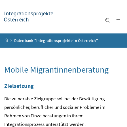
Accesskey
Accesskey
Accesskey
Accesskey
Zum Inhalt
Zum Hauptmenü
Zum Untermenü
Zur Suche
[4]
[1]
[3]
[2]
Na
Suche ei
Startseite
Datenbank "Integrationsprojekte in Österreich"
Mobile Migrantinnenberatung
Zielsetzung
Die vulnerable Zielgruppe soll bei der Bewältigung
persönlicher, beruflicher und sozialer Probleme im
Rahmen von Einzelberatungen in ihrem
Integrationsprozess unterstützt werden.