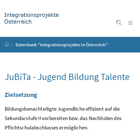
Accesskey
Accesskey
Accesskey
Accesskey
Zum Inhalt
Zum Hauptmenü
Zum Untermenü
Zur Suche
[4]
[1]
[3]
[2]
Na
Suche ei
Startseite
Datenbank "Integrationsprojekte in Österreich"
JuBiTa - Jugend Bildung Talente
Zielsetzung
Bildungsbenachteiligte Jugendliche effizient auf die
Sekundarstufe II vorbereiten
bzw.
das Nachholen des
Pflichtschulabschlusses ermöglichen.