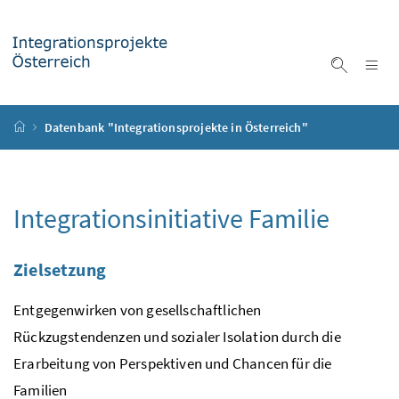
Accesskey
Accesskey
Accesskey
Accesskey
Zum Inhalt
Zum Hauptmenü
Zum Untermenü
Zur Suche
[4]
[1]
[3]
[2]
Na
Suche ei
Startseite
Datenbank "Integrationsprojekte in Österreich"
Integrationsinitiative Familie
Zielsetzung
Entgegenwirken von gesellschaftlichen
Rückzugstendenzen und sozialer Isolation durch die
Erarbeitung von Perspektiven und Chancen für die
Familien