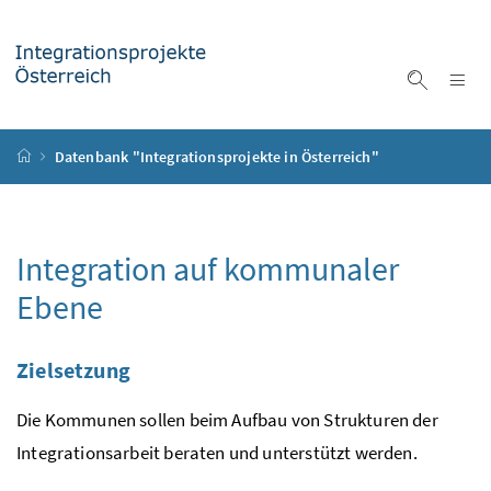
Accesskey
Accesskey
Accesskey
Accesskey
Zum Inhalt
Zum Hauptmenü
Zum Untermenü
Zur Suche
[4]
[1]
[3]
[2]
Na
Suche ei
Startseite
Datenbank "Integrationsprojekte in Österreich"
Integration auf kommunaler
Ebene
Zielsetzung
Die Kommunen sollen beim Aufbau von Strukturen der
Integrationsarbeit beraten und unterstützt werden.