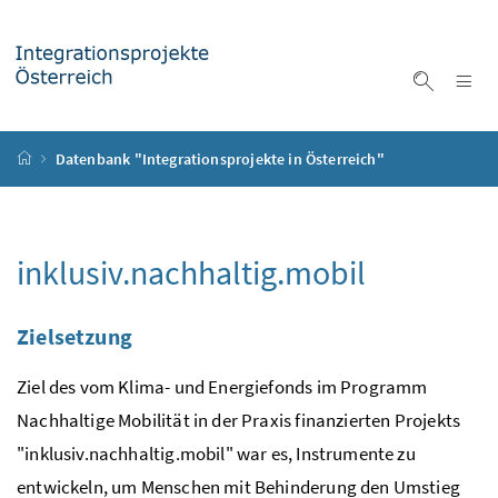
Accesskey
Accesskey
Accesskey
Accesskey
Zum Inhalt
Zum Hauptmenü
Zum Untermenü
Zur Suche
[4]
[1]
[3]
[2]
Na
Suche ei
Startseite
Datenbank "Integrationsprojekte in Österreich"
inklusiv.nachhaltig.mobil
Zielsetzung
Ziel des vom Klima- und Energiefonds im Programm
Nachhaltige Mobilität in der Praxis finanzierten Projekts
"inklusiv.nachhaltig.mobil" war es, Instrumente zu
entwickeln, um Menschen mit Behinderung den Umstieg