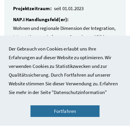
Projektzeitraum:
seit 01.01.2023
NAP.I Handlungsfeld(er):
Wohnen und regionale Dimension der Integration,
Integration von Anfang an, Sprache und Bildung
Links:
Familientreffen (Rotes Kreuz)
Der Gebrauch von Cookies erlaubt uns Ihre
Erfahrungen auf dieser Website zu optimieren. Wir
verwenden Cookies zu Statistikzwecken und zur
Qualitätssicherung. Durch Fortfahren auf unserer
Website stimmen Sie dieser Verwendung zu. Erfahren
Sie mehr in der Seite "Datenschutzinformation"
Fortfahren
Ein Service der Sektion II Integration im Bundeskanzleramt