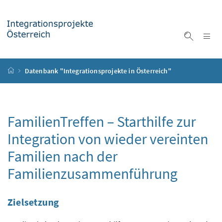
Accesskey
Accesskey
Accesskey
Accesskey
Zum Inhalt
Zum Hauptmenü
Zum Untermenü
Zur Suche
[4]
[1]
[3]
[2]
Na
Suche ei
Startseite
Datenbank "Integrationsprojekte in Österreich"
FamilienTreffen – Starthilfe zur
Integration von wieder vereinten
Familien nach der
Familienzusammenführung
Zielsetzung