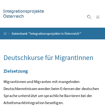
Accesskey
Accesskey
Accesskey
Accesskey
Zum Inhalt
Zum Hauptmenü
Zum Untermenü
Zur Suche
[4]
[1]
[3]
[2]
Na
Suche ei
Startseite
Datenbank "Integrationsprojekte in Österreich"
Deutschkurse für MigrantInnen
Zielsetzung
Migrantinnen und Migranten mit mangelnden
Deutschkenntnissen werden beim Erlernen der deutschen
Sprache unterstützt um sprachliche Barrieren bei der
Arbeitsmarktintegration beseitigen.