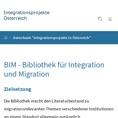
Accesskey
Accesskey
Accesskey
Accesskey
Zum Inhalt
Zum Hauptmenü
Zum Untermenü
Zur Suche
[4]
[1]
[3]
[2]
Na
Suche ei
Startseite
Datenbank "Integrationsprojekte in Österreich"
BIM - Bibliothek für Integration
und Migration
Zielsetzung
Die Bibliothek macht den Literaturbestand zu
migrationsrelevanten Themen verschiedener Institutionen
an einem Standort allgemein zugänglich.