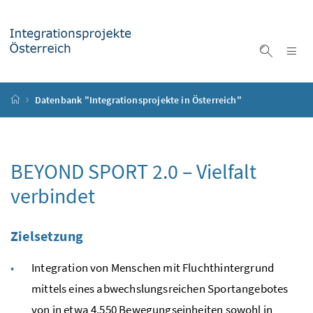
Accesskey
Accesskey
Accesskey
Accesskey
Zum Inhalt
Zum Hauptmenü
Zum Untermenü
Zur Suche
[4]
[1]
[3]
[2]
Na
Suche ei
Startseite
Datenbank "Integrationsprojekte in Österreich"
BEYOND SPORT 2.0 – Vielfalt
verbindet
Zielsetzung
Integration von Menschen mit Fluchthintergrund
mittels eines abwechslungsreichen Sportangebotes
von in etwa 4.550 Bewegungseinheiten sowohl in