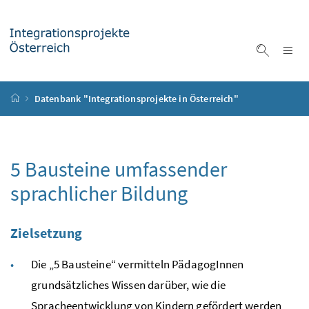
Accesskey
Accesskey
Accesskey
Accesskey
Zum Inhalt
Zum Hauptmenü
Zum Untermenü
Zur Suche
[4]
[1]
[3]
[2]
Na
Suche ei
Startseite
Datenbank "Integrationsprojekte in Österreich"
5 Bausteine umfassender
sprachlicher Bildung
Zielsetzung
Die „5 Bausteine“ vermitteln PädagogInnen
grundsätzliches Wissen darüber, wie die
Spracheentwicklung von Kindern gefördert werden